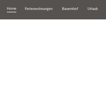
Home
Ferienwohnungen
Bauernhof
Urlaub
Urlaub auf dem
Urlaub auf dem